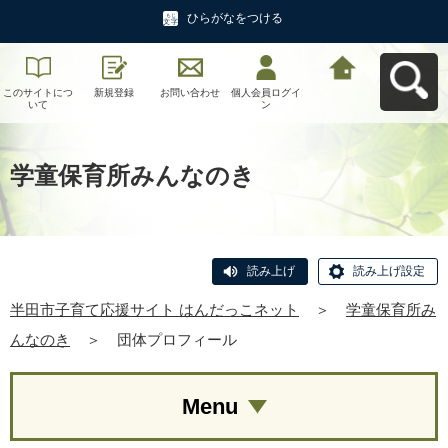
ひらがなをつける
このサイトにつ
新規登録
お問い合わせ
個人会員ログイ
半田市子育て応
いて
ン
援サイト はんだ
っこネットへ戻
る
学童保育所みんなのき
読み上げ
読み上げ設定
半田市子育て応援サイト はんだっこネット
＞
学童保育所み
んなのき
＞
団体プロフィール
Menu