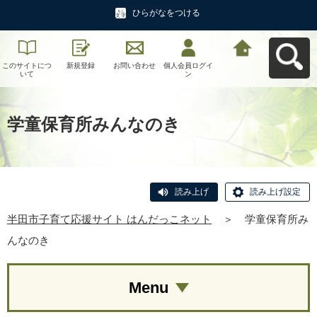
ひらがなをつける
このサイトにつ
新規登録
お問い合わせ
個人会員ログイ
半田市子育て応
いて
ン
援サイト はんだ
っこネットへ戻
る
学童保育所みんなのき
読み上げ
読み上げ設定
半田市子育て応援サイト はんだっこネット
＞
学童保育所み
んなのき
Menu