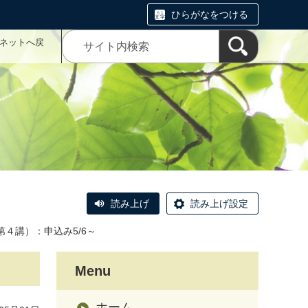
ひらがなをつける
こネットへ戻
読み上げ
読み上げ設定
４講）：申込み5/6～
Menu
ホーム