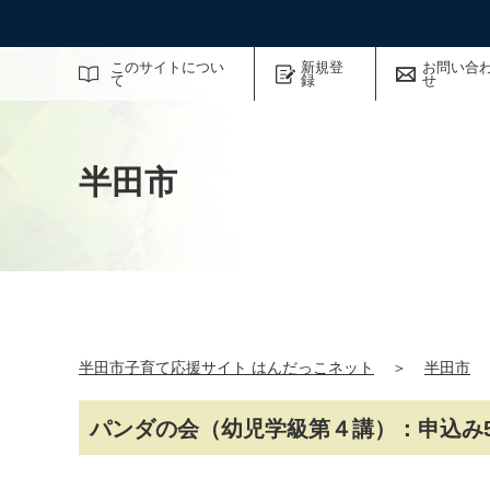
サイト内検索
このサイトについ
新規登
お問い合
て
録
せ
半田市
半田市子育て応援サイト はんだっこネット
＞
半田市
パンダの会（幼児学級第４講）：申込み5