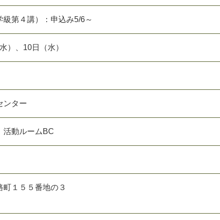
級第４講）：申込み5/6～
日（水）、10日（水）
センター
 活動ルームBC
路町１５５番地の３