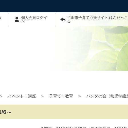
わ
個人会員ログイ
半田市子育て応援サイト はんだっ
ン
る
＞
イベント・講座
＞
子育て・教育
＞
パンダの会（幼児学級第
/6～