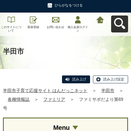
ひらがなをつける
このサイトにつ
新規登録
お問い合わせ
個人会員ログイ
半田市子育て応
いて
ン
援サイト はんだ
っこネットへ戻
る
半田市
読み上げ
読み上げ設定
半田市子育て応援サイト はんだっこネット
＞
半田市
＞
各種情報誌
＞
ファミリア
＞
ファミサポだより第69
号
Menu