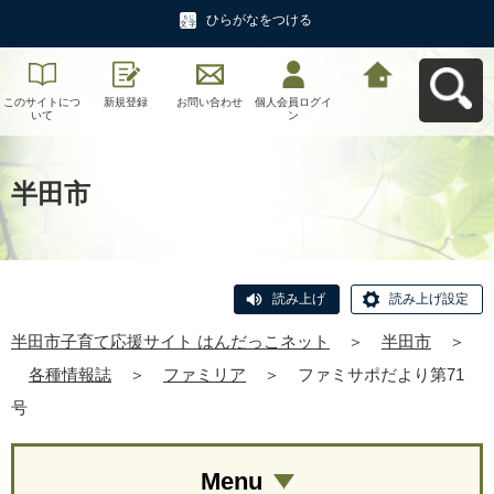
ひらがなをつける
このサイトにつ
新規登録
お問い合わせ
個人会員ログイ
半田市子育て応
いて
ン
援サイト はんだ
っこネットへ戻
る
半田市
読み上げ
読み上げ設定
半田市子育て応援サイト はんだっこネット
＞
半田市
＞
各種情報誌
＞
ファミリア
＞
ファミサポだより第71
号
Menu