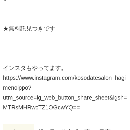
★無料託児つきです
インスタもやってます。
https://www.instagram.com/kosodatesalon_hagi
menoippo?
utm_source=ig_web_button_share_sheet&igsh=
MTRsMHRwcTZ1OGcwYQ==