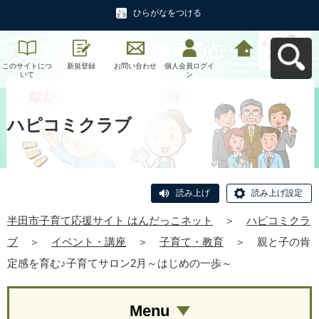
ひらがなをつける
このサイトにつ
新規登録
お問い合わせ
個人会員ログイ
半田市子育て応
いて
ン
援サイト はんだ
っこネットへ戻
る
ハピコミクラブ
読み上げ
読み上げ設定
半田市子育て応援サイト はんだっこネット
＞
ハピコミクラ
ブ
＞
イベント・講座
＞
子育て・教育
＞
親と子の肯
定感を育む♪子育てサロン2月～はじめの一歩～
Menu