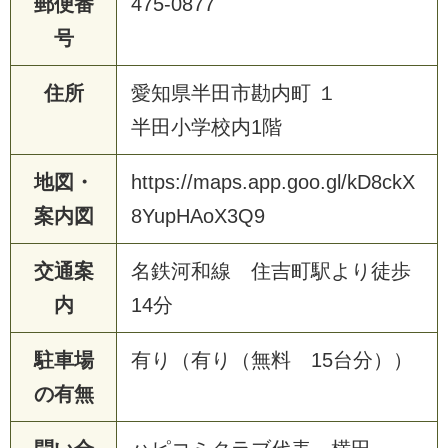
郵便番
475-0877
号
住所
愛知県半田市勘内町 １
半田小学校内1階
地図・
https://maps.app.goo.gl/kD8ckX
案内図
8YupHAoX3Q9
交通案
名鉄河和線 住吉町駅より徒歩
内
14分
駐車場
有り（有り（無料 15台分））
の有無