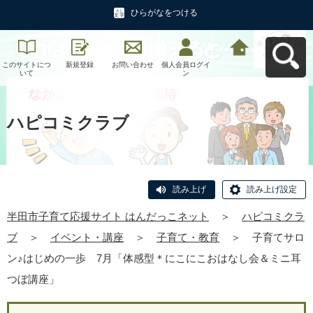
ひらがなをつける
このサイトにつ
新規登録
お問い合わせ
個人会員ログイ
半田市子育て応
いて
ン
援サイト はんだ
っこネットへ戻
る
ハピコミクラブ
読み上げ
読み上げ設定
半田市子育て応援サイト はんだっこネット
＞
ハピコミクラ
ブ
＞
イベント・講座
＞
子育て・教育
＞
子育てサロ
ン♪はじめの一歩 7月「体感型＊にこにこおはなし会＆ミニ耳
つぼ講座」