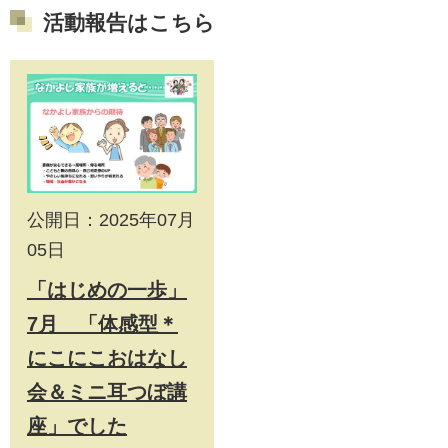
活動報告はこちら
公開日：2025年07月
05日
「はじめの一歩」
7月 「体感型＊
にこにこおはなし
会＆ミニ耳つぼ講
座」でした