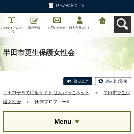
ひらがなをつける
このサイトにつ
新規登録
お問い合わせ
個人会員ログイ
半田市子育て応
いて
ン
援サイト はんだ
っこネットへ戻
る
半田市更生保護女性会
読み上げ
読み上げ設定
半田市子育て応援サイト はんだっこネット
＞
半田市更生保
護女性会
＞
団体プロフィール
Menu