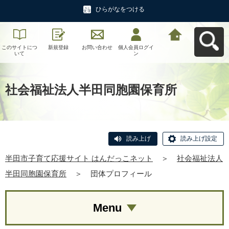
ひらがなをつける
このサイトにつ
新規登録
お問い合わせ
個人会員ログイ
半田市子育て応
いて
ン
援サイト はんだ
っこネットへ戻
る
社会福祉法人半田同胞園保育所
読み上げ
読み上げ設定
半田市子育て応援サイト はんだっこネット
＞
社会福祉法人
半田同胞園保育所
＞
団体プロフィール
Menu