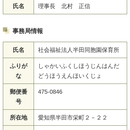
氏名
理事長 北村 正信
事務局情報
氏名
社会福祉法人半田同胞園保育所
ふりが
しゃかいふくしほうじんはんだ
な
どうほうえんほいくじょ
郵便番
475-0846
号
所在地
愛知県半田市栄町２－２２