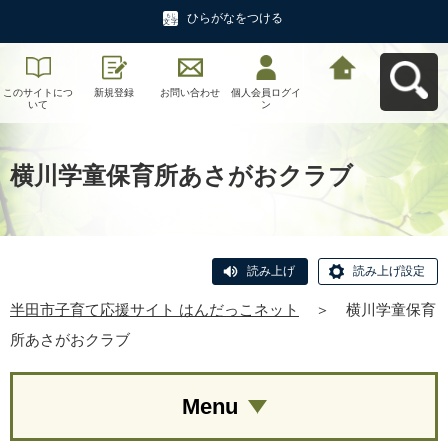
ひらがなをつける
このサイトにつ
新規登録
お問い合わせ
個人会員ログイ
半田市子育て応
いて
ン
援サイト はんだ
っこネットへ戻
る
横川学童保育所あさがおクラブ
読み上げ
読み上げ設定
半田市子育て応援サイト はんだっこネット
＞
横川学童保育
所あさがおクラブ
Menu