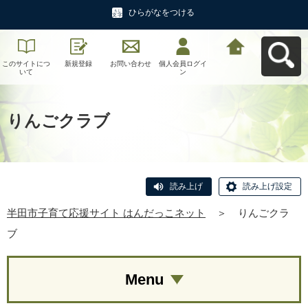
ひらがなをつける
このサイトにつ
新規登録
お問い合わせ
個人会員ログイ
半田市子育て応
いて
ン
援サイト はんだ
っこネットへ戻
る
りんごクラブ
読み上げ
読み上げ設定
半田市子育て応援サイト はんだっこネット
＞
りんごクラ
ブ
Menu