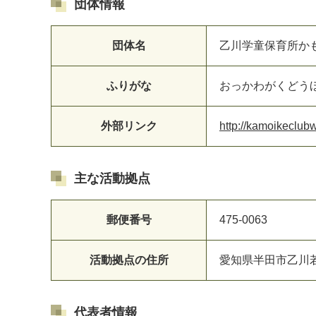
団体情報
団体名
乙川学童保育所か
マイメディア検索
ふりがな
おっかわがくどう
外部リンク
http://kamoikeclub
主な活動拠点
郵便番号
475-0063
活動拠点の住所
愛知県半田市乙川
代表者情報