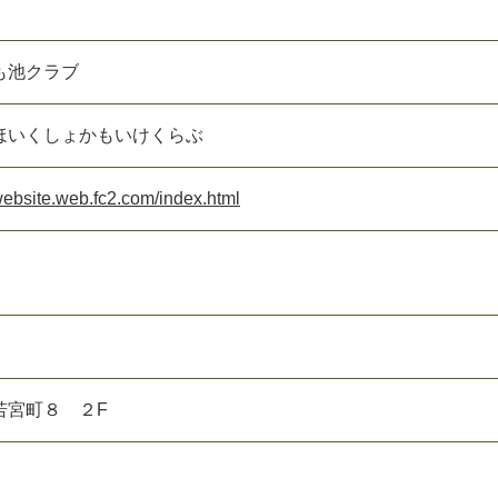
も池クラブ
ほいくしょかもいけくらぶ
website.web.fc2.com/index.html
若宮町８ ２F