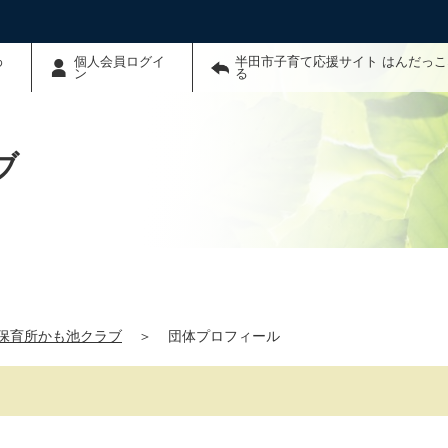
わ
個人会員ログイ
半田市子育て応援サイト はんだっ
ン
る
ブ
保育所かも池クラブ
＞
団体プロフィール