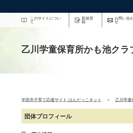
サイト内検索
このサイトについ
新規登
お問い合
て
録
せ
乙川学童保育所かも池クラ
半田市子育て応援サイト はんだっこネット
＞
乙川学童
団体プロフィール