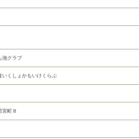
も池クラブ
ほいくしょかもいけくらぶ
若宮町８