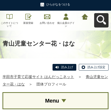
ひらがなをつける
このサイトにつ
新規登録
お問い合わせ
個人会員ログイ
半田市子育て応
いて
ン
援サイト はんだ
っこネットへ戻
る
青山児童センター花・はな
読み上げ
読み上げ設定
半田市子育て応援サイト はんだっこネット
＞
青山児童セン
ター花・はな
＞
団体プロフィール
Menu