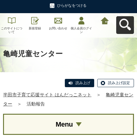
ひらがなをつける
このサイトにつ
新規登録
お問い合わせ
個人会員ログイ
半田市子育て応
いて
ン
援サイト はんだ
っこネットへ戻
る
亀崎児童センター
読み上げ
読み上げ設定
半田市子育て応援サイト はんだっこネット
＞
亀崎児童セン
ター
＞
活動報告
Menu