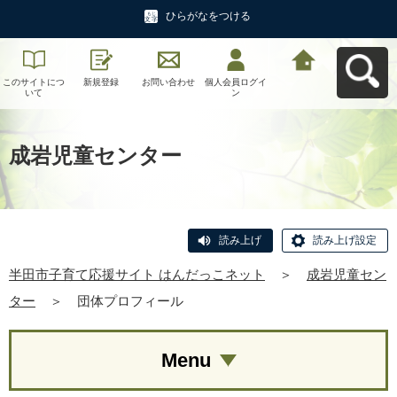
ひらがなをつける
このサイトにつ
新規登録
お問い合わせ
個人会員ログイ
半田市子育て応
いて
ン
援サイト はんだ
っこネットへ戻
る
成岩児童センター
読み上げ
読み上げ設定
半田市子育て応援サイト はんだっこネット
＞
成岩児童セン
ター
＞
団体プロフィール
Menu