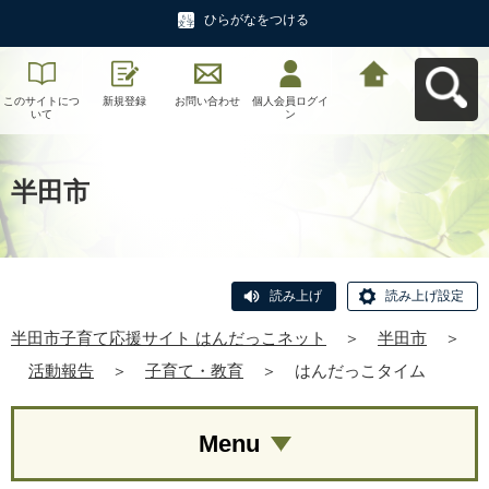
ひらがなをつける
このサイトにつ
新規登録
お問い合わせ
個人会員ログイ
半田市子育て応
いて
ン
援サイト はんだ
っこネットへ戻
る
半田市
読み上げ
読み上げ設定
半田市子育て応援サイト はんだっこネット
＞
半田市
＞
活動報告
＞
子育て・教育
＞
はんだっこタイム
Menu