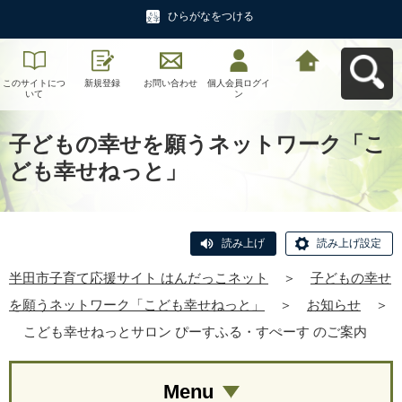
ひらがなをつける
このサイトにつ
新規登録
お問い合わせ
個人会員ログイ
半田市子育て応
いて
ン
援サイト はんだ
っこネットへ戻
る
子どもの幸せを願うネットワーク「こ
ども幸せねっと」
読み上げ
読み上げ設定
半田市子育て応援サイト はんだっこネット
＞
子どもの幸せ
を願うネットワーク「こども幸せねっと」
＞
お知らせ
＞
こども幸せねっとサロン ぴーすふる・すぺーす のご案内
Menu