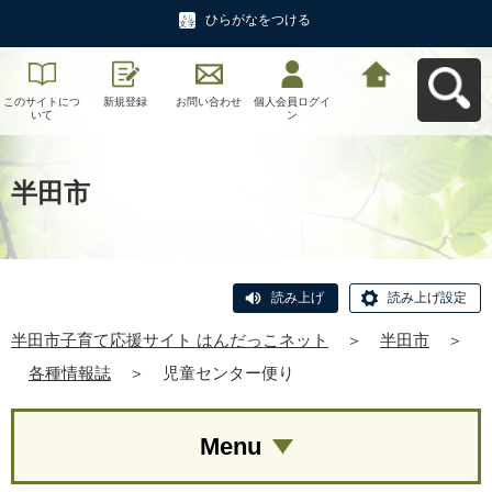
ひらがなをつける
このサイトにつ
新規登録
お問い合わせ
個人会員ログイ
半田市子育て応
いて
ン
援サイト はんだ
っこネットへ戻
る
半田市
読み上げ
読み上げ設定
半田市子育て応援サイト はんだっこネット
＞
半田市
＞
各種情報誌
＞
児童センター便り
Menu