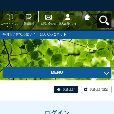
このサイトにつ
新規登録
お問い合わせ
個人会員ログイ
半田市子育て応
いて
ン
援サイト はんだ
っこネットへ戻
る
半田市子育て応援サイト はんだっこネット
MENU
読み上げ
読み上げ設定
ログイン