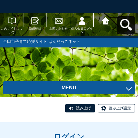
このサイトにつ
新規登録
お問い合わせ
個人会員ログイ
半田市子育て応
いて
ン
援サイト はんだ
っこネットへ戻
る
半田市子育て応援サイト はんだっこネット
MENU
読み上げ
読み上げ設定
ログイン