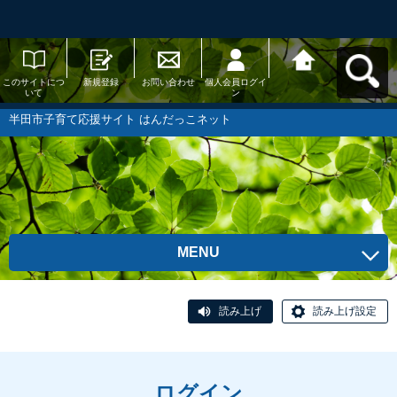
このサイトにつ
新規登録
お問い合わせ
個人会員ログイ
半田市子育て応
いて
ン
援サイト はんだ
っこネットへ戻
る
半田市子育て応援サイト はんだっこネット
MENU
読み上げ
読み上げ設定
ログイン