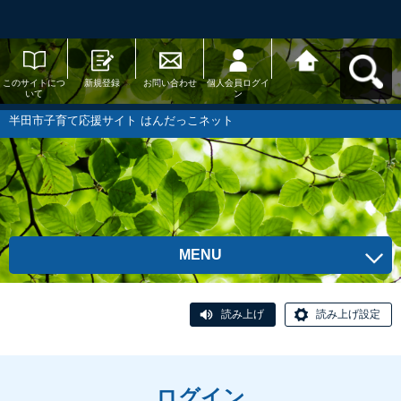
このサイトにつ
新規登録
お問い合わせ
個人会員ログイ
半田市子育て応
いて
ン
援サイト はんだ
っこネットへ戻
る
半田市子育て応援サイト はんだっこネット
MENU
読み上げ
読み上げ設定
ログイン