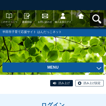
このサイトにつ
新規登録
お問い合わせ
個人会員ログイ
半田市子育て応
いて
ン
援サイト はんだ
っこネットへ戻
る
半田市子育て応援サイト はんだっこネット
MENU
読み上げ
読み上げ設定
ログイン