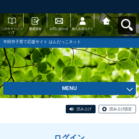
このサイトにつ
新規登録
お問い合わせ
個人会員ログイ
半田市子育て応
いて
ン
援サイト はんだ
っこネットへ戻
る
半田市子育て応援サイト はんだっこネット
MENU
読み上げ
読み上げ設定
ログイン