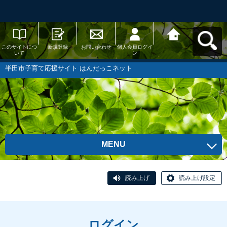
このサイトにつ
新規登録
お問い合わせ
個人会員ログイ
半田市子育て応
いて
ン
援サイト はんだ
っこネットへ戻
る
半田市子育て応援サイト はんだっこネット
MENU
読み上げ
読み上げ設定
ログイン