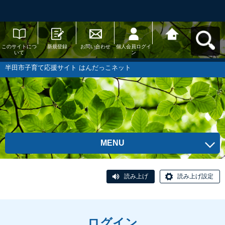
このサイトにつ
新規登録
お問い合わせ
個人会員ログイ
半田市子育て応
いて
ン
援サイト はんだ
っこネットへ戻
る
半田市子育て応援サイト はんだっこネット
MENU
読み上げ
読み上げ設定
ログイン