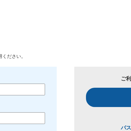
用ください。
ご
パ