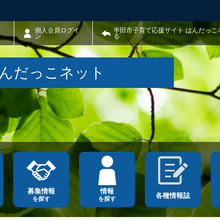
わ
個人会員ログイ
半田市子育て応援サイト はんだっこ
ン
る
はんだっこネット
募集情報
情報
各種情報誌
を探す
を探す