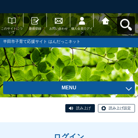
このサイトにつ
新規登録
お問い合わせ
個人会員ログイ
半田市子育て応
いて
ン
援サイト はんだ
っこネットへ戻
る
半田市子育て応援サイト はんだっこネット
MENU
読み上げ
読み上げ設定
ログイン