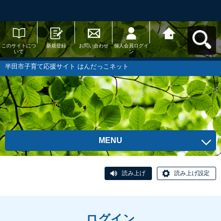
このサイトにつ
新規登録
お問い合わせ
個人会員ログイ
半田市子育て応
いて
ン
援サイト はんだ
っこネットへ戻
る
半田市子育て応援サイト はんだっこネット
MENU
読み上げ
読み上げ設定
ログイン