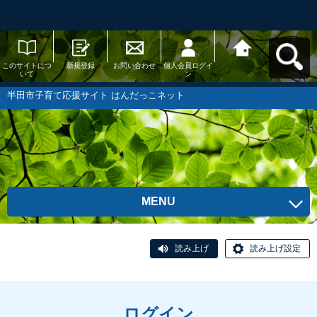
このサイトにつ
新規登録
お問い合わせ
個人会員ログイ
半田市子育て応
いて
ン
援サイト はんだ
っこネットへ戻
る
半田市子育て応援サイト はんだっこネット
MENU
読み上げ
読み上げ設定
ログイン