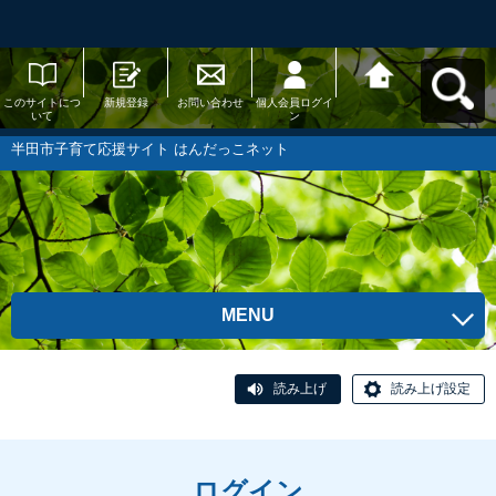
このサイトにつ
新規登録
お問い合わせ
個人会員ログイ
半田市子育て応
いて
ン
援サイト はんだ
っこネットへ戻
る
半田市子育て応援サイト はんだっこネット
MENU
読み上げ
読み上げ設定
ログイン