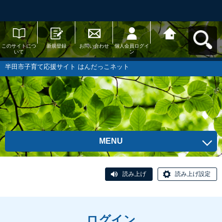
このサイトにつ
新規登録
お問い合わせ
個人会員ログイ
半田市子育て応
いて
ン
援サイト はんだ
っこネットへ戻
る
半田市子育て応援サイト はんだっこネット
MENU
読み上げ
読み上げ設定
ログイン