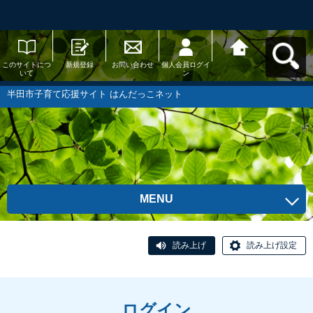
このサイトにつ
新規登録
お問い合わせ
個人会員ログイ
半田市子育て応
いて
ン
援サイト はんだ
っこネットへ戻
る
半田市子育て応援サイト はんだっこネット
MENU
読み上げ
読み上げ設定
ログイン