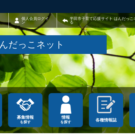
わ
個人会員ログイ
半田市子育て応援サイト はんだっこ
ン
る
はんだっこネット
募集情報
情報
各種情報誌
を探す
を探す