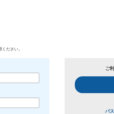
用ください。
ご
パ