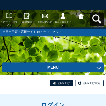
このサイトにつ
新規登録
お問い合わせ
個人会員ログイ
半田市子育て応
いて
ン
援サイト はんだ
っこネットへ戻
る
半田市子育て応援サイト はんだっこネット
MENU
読み上げ
読み上げ設定
ログイン