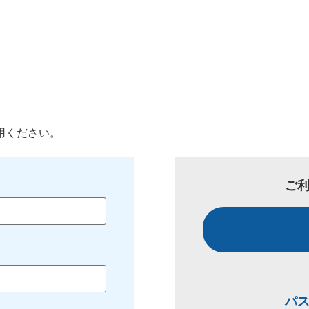
用ください。
ご
パ