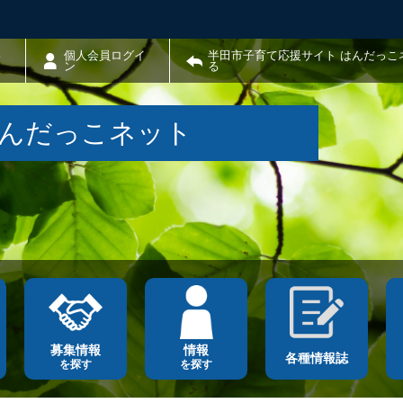
わ
個人会員ログイ
半田市子育て応援サイト はんだっこ
ン
る
はんだっこネット
募集情報
情報
各種情報誌
を探す
を探す