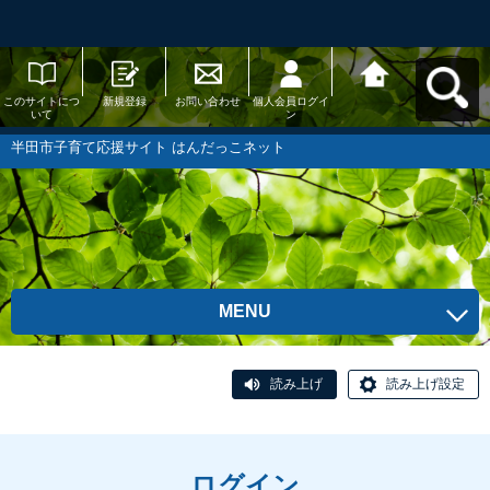
このサイトにつ
新規登録
お問い合わせ
個人会員ログイ
半田市子育て応
いて
ン
援サイト はんだ
っこネットへ戻
る
半田市子育て応援サイト はんだっこネット
MENU
読み上げ
読み上げ設定
ログイン