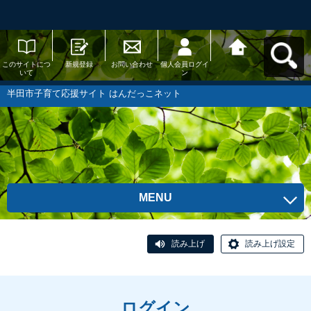
このサイトにつ
新規登録
お問い合わせ
個人会員ログイ
半田市子育て応
いて
ン
援サイト はんだ
っこネットへ戻
る
半田市子育て応援サイト はんだっこネット
MENU
読み上げ
読み上げ設定
ログイン