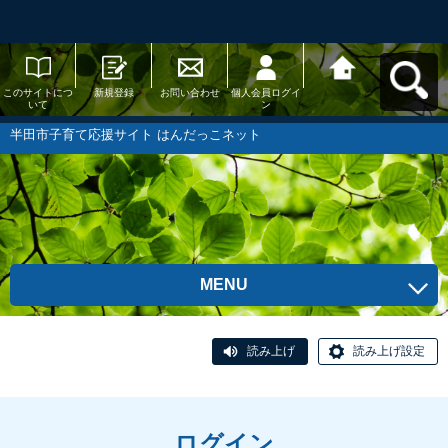
このサイトにつ
新規登録
お問い合わせ
個人会員ログイ
半田市子育て応
いて
ン
援サイト はんだ
っこネットへ戻
る
半田市子育て応援サイト はんだっこネット
MENU
読み上げ
読み上げ設定
ログイン