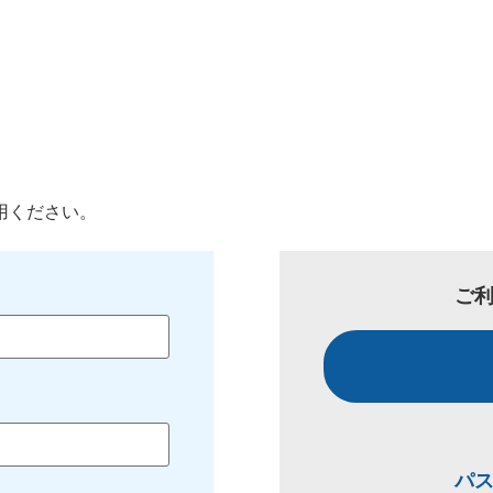
用ください。
ご
パ