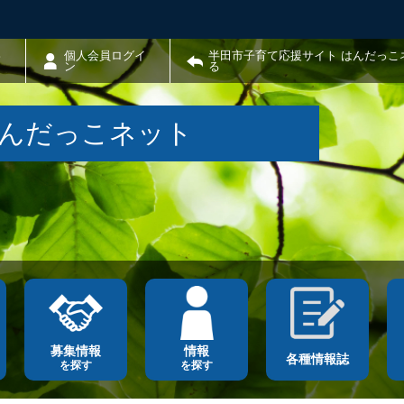
わ
個人会員ログイ
半田市子育て応援サイト はんだっこ
ン
る
はんだっこネット
募集情報
情報
各種情報誌
を探す
を探す