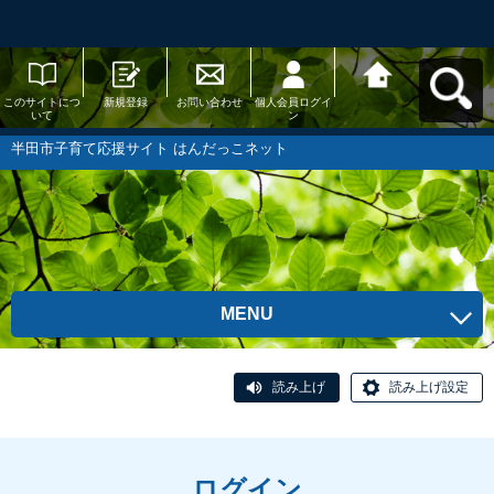
このサイトにつ
新規登録
お問い合わせ
個人会員ログイ
半田市子育て応
いて
ン
援サイト はんだ
っこネットへ戻
る
半田市子育て応援サイト はんだっこネット
MENU
読み上げ
読み上げ設定
ログイン