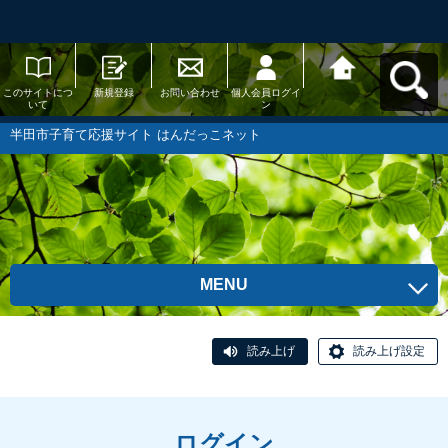
このサイトにつ
新規登録
お問い合わせ
個人会員ログイ
半田市子育て応
いて
ン
援サイト はんだ
っこネットへ戻
る
半田市子育て応援サイト はんだっこネット
MENU
読み上げ
読み上げ設定
ログイン