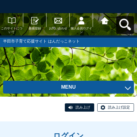
このサイトにつ
新規登録
お問い合わせ
個人会員ログイ
半田市子育て応
いて
ン
援サイト はんだ
っこネットへ戻
る
半田市子育て応援サイト はんだっこネット
MENU
読み上げ
読み上げ設定
ログイン