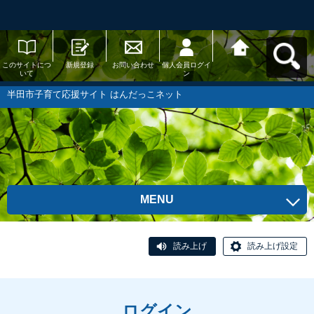
このサイトにつ
新規登録
お問い合わせ
個人会員ログイ
半田市子育て応
いて
ン
援サイト はんだ
っこネットへ戻
る
半田市子育て応援サイト はんだっこネット
MENU
読み上げ
読み上げ設定
ログイン