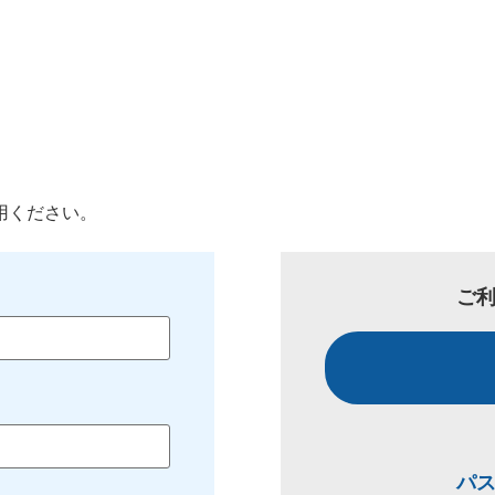
用ください。
ご
パ