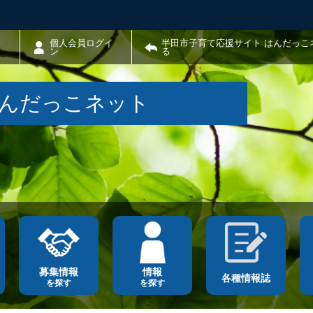
わ
個人会員ログイ
半田市子育て応援サイト はんだっこ
ン
る
はんだっこネット
募集情報
情報
各種情報誌
を探す
を探す