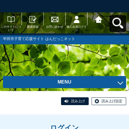
このサイトにつ
新規登録
お問い合わせ
個人会員ログイ
半田市子育て応
いて
ン
援サイト はんだ
っこネットへ戻
る
半田市子育て応援サイト はんだっこネット
MENU
読み上げ
読み上げ設定
ログイン