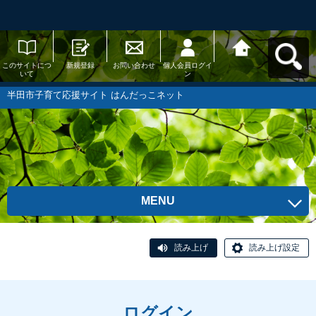
このサイトにつ
新規登録
お問い合わせ
個人会員ログイ
半田市子育て応
いて
ン
援サイト はんだ
っこネットへ戻
る
半田市子育て応援サイト はんだっこネット
MENU
読み上げ
読み上げ設定
ログイン