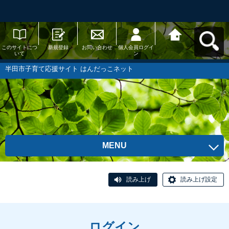
このサイトにつ
新規登録
お問い合わせ
個人会員ログイ
半田市子育て応
いて
ン
援サイト はんだ
っこネットへ戻
る
半田市子育て応援サイト はんだっこネット
MENU
読み上げ
読み上げ設定
ログイン