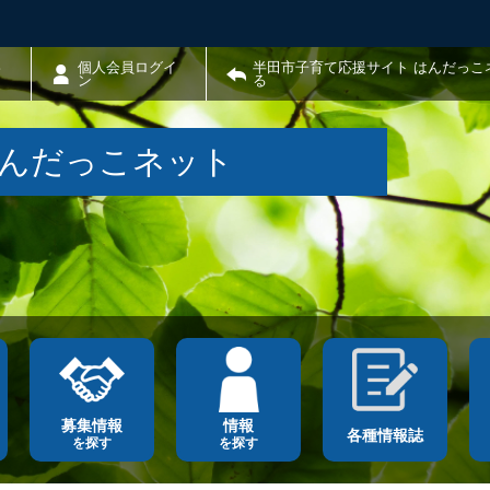
わ
個人会員ログイ
半田市子育て応援サイト はんだっこ
ン
る
はんだっこネット
募集情報
情報
各種情報誌
を探す
を探す