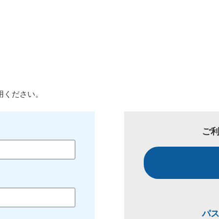
用ください。
ご
パ