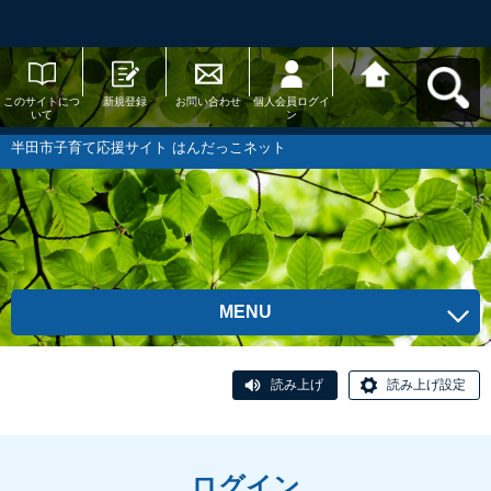
このサイトにつ
新規登録
お問い合わせ
個人会員ログイ
半田市子育て応
いて
ン
援サイト はんだ
っこネットへ戻
る
半田市子育て応援サイト はんだっこネット
MENU
読み上げ
読み上げ設定
ログイン